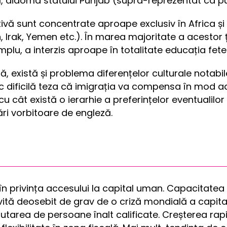
, aidoma statului Punjab (supra-reprezentat ca pun
vă sunt concentrate aproape exclusiv în Africa și 
, Irak, Yemen etc.). În marea majoritate a acestor 
lu, a interzis aproape în totalitate educația fetel
 există și problema diferențelor culturale notabile
 fac dificilă teza că imigrația va compensa în mod
cât există o ierarhie a preferințelor eventualilor e
ri vorbitoare de engleză.
în privința accesului la capital uman. Capacitatea s
ovită deosebit de grav de o criză mondială a capita
crutarea de persoane înalt calificate. Creșterea ra