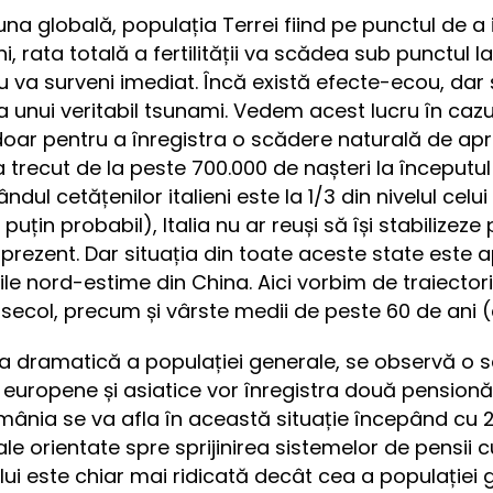
a globală, populația Terrei fiind pe punctul de a i
, rata totală a fertilității va scădea sub punctul l
 va surveni imediat. Încă există efecte-ecou, dar ș
 unui veritabil tsunami. Vedem acest lucru în cazu
 doar pentru a înregistra o scădere naturală de a
 a trecut de la peste 700.000 de nașteri la începutul 
ndul cetățenilor italieni este la 1/3 din nivelul celui 
e puțin probabil), Italia nu ar reuși să își stabilize
prezent. Dar situația din toate aceste state este 
e nord-estime din China. Aici vorbim de traiector
 secol, precum și vârste medii de peste 60 de ani (c
a dramatică a populației generale, se observă o 
 europene și asiatice vor înregistra două pensionăr
România se va afla în această situație începând cu
scale orientate spre sprijinirea sistemelor de pensii c
ui este chiar mai ridicată decât cea a populației 