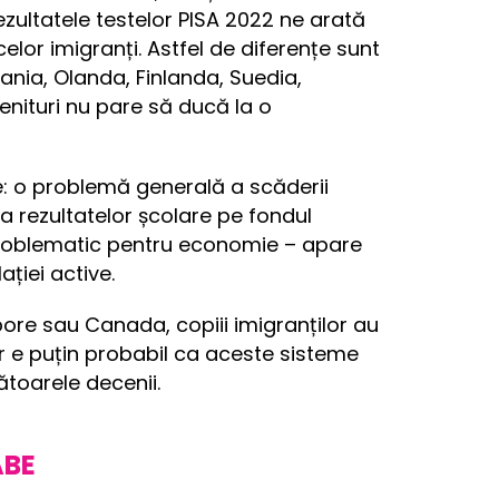
zultatele testelor PISA 2022 ne arată
celor imigranți. Astfel de diferențe sunt
ania, Olanda, Finlanda, Suedia,
venituri nu pare să ducă la o
: o problemă generală a scăderii
a rezultatelor școlare pe fondul
l problematic pentru economie – apare
ției active.
pore sau Canada, copiii imigranților au
 e puțin probabil ca aceste sisteme
ătoarele decenii.
ABE