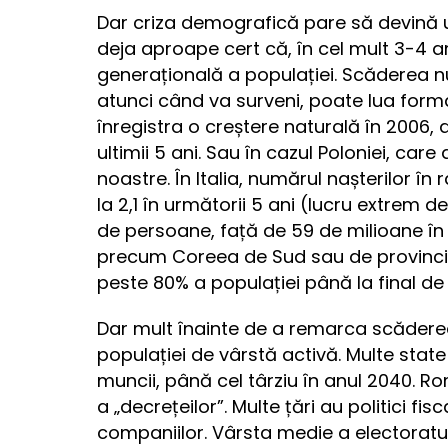
Dar criza demografică pare să devină un
deja aproape cert că, în cel mult 3-4 ani
generațională a populației. Scăderea nu
atunci când va surveni, poate lua forma
înregistra o creștere naturală în 2006,
ultimii 5 ani. Sau în cazul Poloniei, care
noastre. În Italia, numărul nașterilor în râ
la 2,1 în următorii 5 ani (lucru extrem d
de persoane, față de 59 de milioane în 
precum Coreea de Sud sau de provinciil
peste 80% a populației până la final de
Dar mult înainte de a remarca scădere
populației de vârstă activă. Multe state
muncii, până cel târziu în anul 2040. 
a „decrețeilor”. Multe țări au politici fi
companiilor. Vârsta medie a electoratul