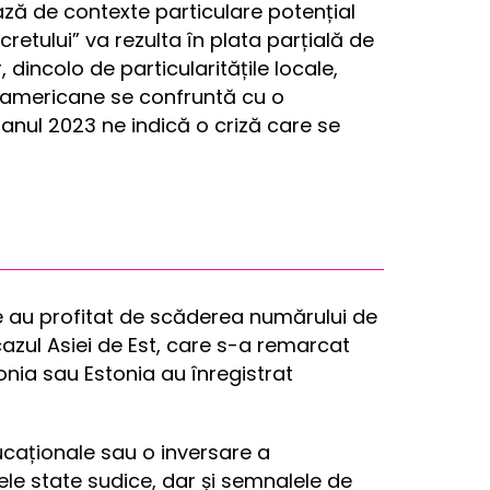
ciază de contexte particulare potențial
etului” va rezulta în plata parțială de
dincolo de particularitățile locale,
e americane se confruntă cu o
 anul 2023 ne indică o criză care se
e au profitat de scăderea numărului de
 cazul Asiei de Est, care s-a remarcat
onia sau Estonia au înregistrat
ucaționale sau o inversare a
le state sudice, dar și semnalele de