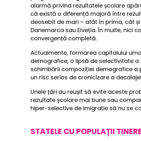
alarmă privind rezultatele școlare apăr
că există o diferență majoră între rezult
deosebit de mari – atât în prima, cât ș
Danemarca sau Elveția. În multe, nici co
convergență completă.
Actualmente, formarea capitalului uma
demografice, o lipsă de selectivitate a
schimbării compoziției demografice a po
un risc serios de cronicizare a decalaje
Unele țări au reușit să evite aceste pro
rezultate școlare mai bune sau compar
hiper-selective de imigrație să nu se c
STATELE CU POPULAȚII TINER