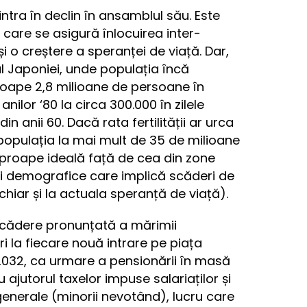
ntra în declin în ansamblul său. Este
a care se asigură înlocuirea inter-
i o creștere a speranței de viață. Dar,
l Japoniei, unde populația încă
proape 2,8 milioane de persoane în
anilor ‘80 la circa 300.000 în zilele
din anii 60. Dacă rata fertilității ar urca
ze populația la mai mult de 35 de milioane
aproape ideală față de cea din zone
ii demografice care implică scăderi de
hiar și la actuala speranță de viață).
scădere pronunțată a mărimii
i la fiecare nouă intrare pe piața
 2032, ca urmare a pensionării în masă
u ajutorul taxelor impuse salariaților și
generale (minorii nevotând), lucru care