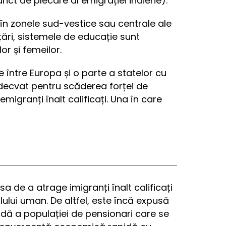
ct de plecare al emigrației indiene).
în zonele sud-vestice sau centrale ale
țări, sistemele de educație sunt
or și femeilor.
 între Europa și o parte a statelor cu
 adecvat pentru scăderea forței de
migranți înalt calificați. Una în care
a de a atrage imigranți înalt calificați
lului uman. De altfel, este încă expusă
pidă a populației de pensionari care se