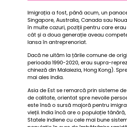
Imigrația a fost, până acum, un panaceu
Singapore, Australia, Canada sau Noua 
în multe cazuri, poziții pentru care erau
cât și a doua generație aveau competen
lansa în antreprenoriat.
Dacă ne uităm la țările comune de origi
perioada 1990-2020, erau supra-repreze
chineză din Malaiezia, Hong Kong). Spre 
mai ales India.
Asia de Est se remarcă prin sisteme de 
de calitate, orientat spre nevoile persoa
este însă o sursă majoră pentru imigrați
vieții. India încă are o populație tânără, 
Statele indiene cu cele mai bune sist