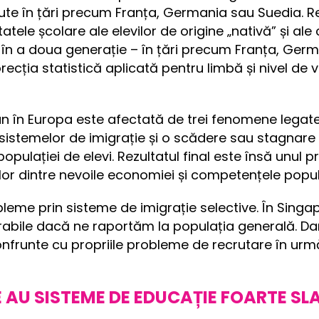
ute în țări precum Franța, Germania sau Suedia. Re
atele școlare ale elevilor de origine „nativă” și ale 
i în a doua generație – în țări precum Franța, Germ
recția statistică aplicată pentru limbă și nivel de 
n în Europa este afectată de trei fenomene legate
 sistemelor de imigrație și o scădere sau stagnare 
pulației de elevi. Rezultatul final este însă unu
lor dintre nevoile economiei și competențele popula
bleme prin sisteme de imigrație selective. În Singa
abile dacă ne raportăm la populația generală. Dar
onfrunte cu propriile probleme de recrutare în urm
E AU SISTEME DE EDUCAȚIE FOARTE SL