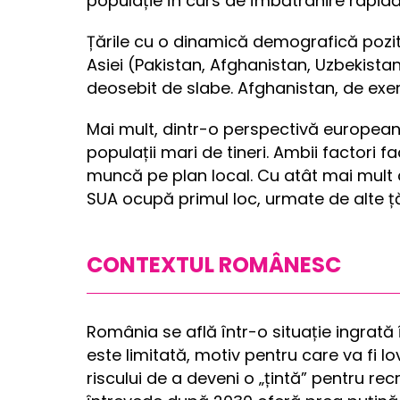
populație în curs de îmbătrânire rapidă
Țările cu o dinamică demografică poziti
Asiei (Pakistan, Afghanistan, Uzbekistan
deosebit de slabe. Afghanistan, de exemp
Mai mult, dintr-o perspectivă europeană,
populații mari de tineri. Ambii factori
muncă pe plan local. Cu atât mai mult cu 
SUA ocupă primul loc, urmate de alte ță
CONTEXTUL ROMÂNESC
România se află într-o situație ingrată 
este limitată, motiv pentru care va fi l
riscului de a deveni o „țintă” pentru re