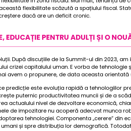
flexibilitate în zona fiscală. Mai mult, tendința 
eastă flexibilitate scăzută a spațiului fiscal. Stat
creștere dacă are un deficit cronic.
IE, EDUCAȚIE PENTRU ADULȚI ȘI O NO
ții. După discuțiile de la Summit-ul din 2023, am id
lui crizei capitalului uman. E vorba de tehnologie
mai avem o propunere, de data aceasta orientată s
ce predicție este evoluția rapidă a tehnologiilor p
a crește puternic productivitatea muncii și de a sc
ea actualului nivel de dezvoltare economică, chiar 
mele de impozitare nu acoperă adecvat munca roboț
 adoptarea tehnologiei. Componenta „cerere” din e
mani și spre distribuția lor demografică. Totodată