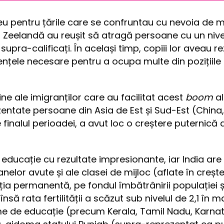
 pentru țările care se confruntau cu nevoia de munc
Zeelandă au reușit să atragă persoane cu un nive
 supra-calificați. În același timp, copiii lor aveau 
țele necesare pentru a ocupa multe din pozițiile
ne ale imigranților care au facilitat acest
boom
al
ntate persoane din Asia de Est și Sud-Est (China,
finalul perioadei, a avut loc o creștere puternică a
educație cu rezultate impresionante, iar India are 
nelor avute și ale clasei de mijloc (aflate în creșt
a permanentă, pe fondul îmbătrânirii populației și 
însă rata fertilității a scăzut sub nivelul de 2,1 în ma
eme de educație (precum Kerala, Tamil Nadu, Karn