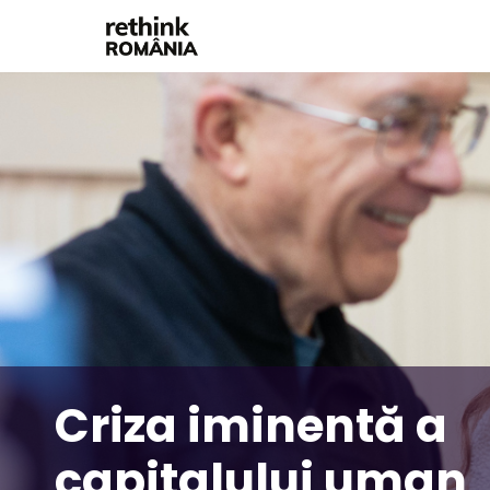
Criza iminentă a
capitalului uman