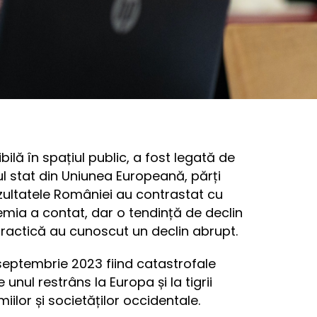
bilă în spațiul public, a fost legată de
ul stat din Uniunea Europeană, părți
ezultatele României au contrastat cu
demia a contat, dar o tendință de declin
practică au cunoscut un declin abrupt.
na septembrie 2023 fiind catastrofale
nul restrâns la Europa și la tigrii
ilor și societăților occidentale.