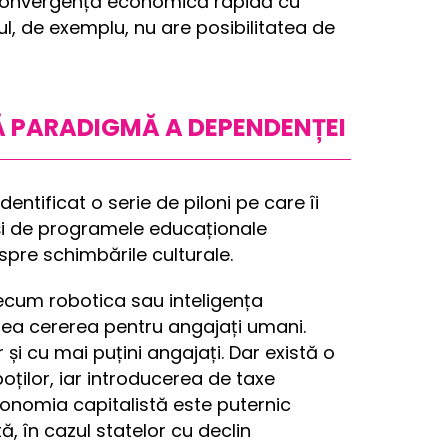
de convergență economică rapidă cu
ul, de exemplu, nu are posibilitatea de
UĂ PARADIGMĂ A DEPENDENȚEI
entificat o serie de piloni pe care îi
 și de programele educaționale
pre schimbările culturale.
recum robotica sau inteligența
ădea cererea pentru angajați umani.
și cu mai puțini angajați. Dar există o
ilor, iar introducerea de taxe
conomia capitalistă este puternic
, în cazul statelor cu declin