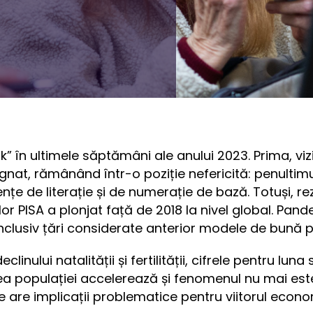
k” în ultimele săptămâni ale anului 2023. Prima, vizi
agnat, rămânând într-o poziție nefericită: penultim
țe de literație și de numerație de bază. Totuși, r
elor PISA a plonjat față de 2018 la nivel global. Pan
Inclusiv țări considerate anterior modele de bună 
linului natalității și fertilității, cifrele pentru lu
a populației accelerează și fenomenul nu mai este u
 are implicații problematice pentru viitorul economi