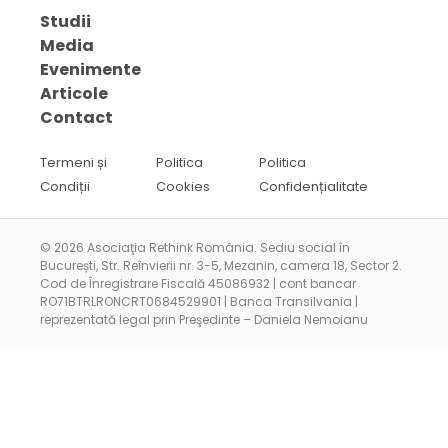
Studii
Media
Evenimente
Articole
Contact
Termeni și
Politica
Politica
Condiții
Cookies
Confidențialitate
© 2026 Asociaţia Rethink România. Sediu social în
București, Str. Reînvierii nr. 3-5, Mezanin, camera 18, Sector 2.
Cod de Înregistrare Fiscală 45086932 | cont bancar
RO71BTRLRONCRT0684529901 | Banca Transilvania |
reprezentată legal prin Preşedinte – Daniela Nemoianu