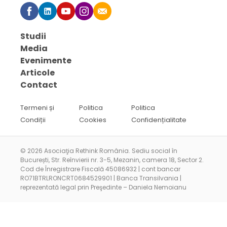
Studii
Media
Evenimente
Articole
Contact
Termeni și
Politica
Politica
Condiții
Cookies
Confidențialitate
© 2026 Asociaţia Rethink România. Sediu social în
București, Str. Reînvierii nr. 3-5, Mezanin, camera 18, Sector 2.
Cod de Înregistrare Fiscală 45086932 | cont bancar
RO71BTRLRONCRT0684529901 | Banca Transilvania |
reprezentată legal prin Preşedinte – Daniela Nemoianu