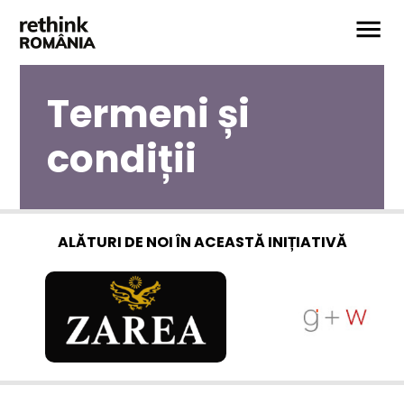
Termeni și
condiții
ALĂTURI DE NOI ÎN ACEASTĂ INIȚIATIVĂ